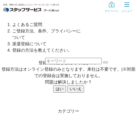
派遣・事務の求人検索ならスタッフサービスの【オー人事.net】
マイページ
メニュー
お仕事探し
よくあるご質問
ご登録方法、条件、プライバシーに
お仕事を探す
ついて
派遣登録について
気になるリスト
登録の方法を教えてください。
未登録の方
登録の方法を教えてください。
登録方法はオンライン登録のみとなります。来社は不要です。|※対面
スタッフサービスに登録する
での登録会は実施しておりません。
問題は解決しましたか？
登録手続き中の方
はい
いいえ
情報入力の開始・再開
カテゴリー
登録手続きのキャンセル
登録手続き用ID・パスワードを忘れた方、変更する方へ