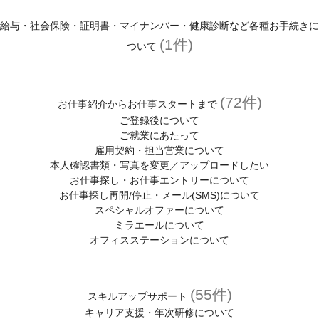
登録がお済みの方
給与・社会保険・証明書・マイナンバー・健康診断など各種お手続きに
マイページはこちら
(1件)
ついて
ユーザーID・パスワードを忘れた方へ
(72件)
お仕事紹介からお仕事スタートまで
登録スタッフ限定！マイページとは？
ご登録後について
ご就業にあたって
お役立ち情報
雇用契約・担当営業について
お友達紹介キャンペーン
本人確認書類・写真を変更／アップロードしたい
お仕事探し・お仕事エントリーについて
わたしらしく働くヒントが見つかるコラム
お仕事探し再開/停止・メール(SMS)について
スペシャルオファーについて
スタッフサービスについて
ミラエールについて
オフィスステーションについて
スタッフサービスの安心サポート
福利厚生
(55件)
(有給休暇、定期健診、保険)
スキルアップサポート
キャリア支援・年次研修について