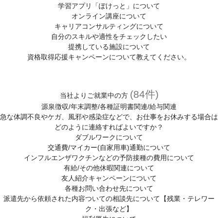
スキルアップサポート
学習アプリ「ぽけっと」について
オンライン講座について
各種相談窓口
キャリアコンサルティングについて
(キャリア、メンタル、お仕事中、ハラスメントの悩み)
自分のスキルや適性をチェックしたい
提携している施設について
紹介予定派遣について
資格取得応援キャンペーンについて教えてください。
人材派遣について
人材派遣のしくみ
(84件)
当社よりご就業中の方
源泉徴収/年末調整/各種証明書関連/給与関連
人材派遣のメリット
急な体調不良やケガ、風邪や感染症などで、お仕事をお休みする場合は
どのように連絡すればよいですか？
ダブルワークについて
交通費/マイカー(自家用車)通勤について
インフルエンザワクチンなどの予防接種の費用について
有給/その他休暇関連について
友人紹介キャンペーンについて
各種お問い合わせ先について
派遣先から依頼された内容ついての相談先について【残業・テレワー
ク・出張など】