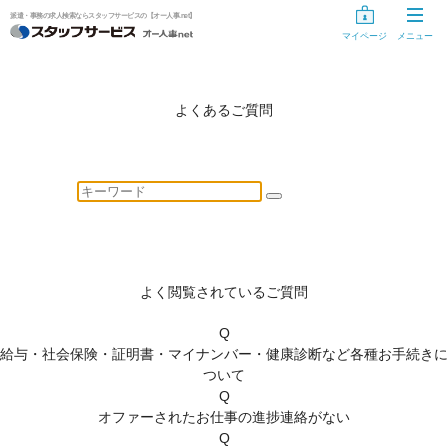
派遣・事務の求人検索ならスタッフサービスの【オー人事.net】
マイページ
メニュー
お仕事探し
お仕事を探す
よくあるご質問
気になるリスト
未登録の方
スタッフサービスに登録する
登録手続き中の方
よく閲覧されているご質問
情報入力の開始・再開
Q
給与・社会保険・証明書・マイナンバー・健康診断など各種お手続きに
登録手続きのキャンセル
ついて
Q
オファーされたお仕事の進捗連絡がない
登録手続き用ID・パスワードを忘れた方、変更する方へ
Q