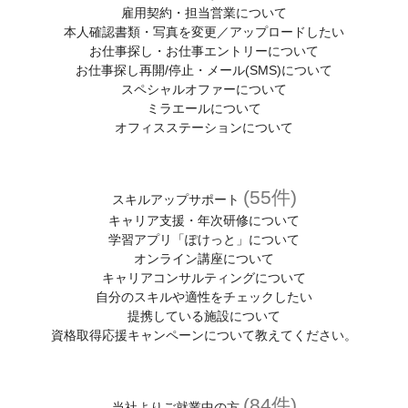
スキルアップサポート
雇用契約・担当営業について
本人確認書類・写真を変更／アップロードしたい
各種相談窓口
お仕事探し・お仕事エントリーについて
(キャリア、メンタル、お仕事中、ハラスメントの悩み)
お仕事探し再開/停止・メール(SMS)について
スペシャルオファーについて
紹介予定派遣について
ミラエールについて
オフィスステーションについて
人材派遣について
人材派遣のしくみ
(55件)
スキルアップサポート
人材派遣のメリット
キャリア支援・年次研修について
学習アプリ「ぽけっと」について
オンライン講座について
キャリアコンサルティングについて
自分のスキルや適性をチェックしたい
提携している施設について
資格取得応援キャンペーンについて教えてください。
(84件)
当社よりご就業中の方