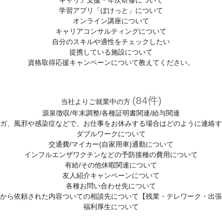
キャリア支援・年次研修について
学習アプリ「ぽけっと」について
オンライン講座について
キャリアコンサルティングについて
自分のスキルや適性をチェックしたい
提携している施設について
資格取得応援キャンペーンについて教えてください。
(84件)
当社よりご就業中の方
源泉徴収/年末調整/各種証明書関連/給与関連
ガ、風邪や感染症などで、お仕事をお休みする場合はどのように連絡す
ダブルワークについて
交通費/マイカー(自家用車)通勤について
インフルエンザワクチンなどの予防接種の費用について
有給/その他休暇関連について
友人紹介キャンペーンについて
各種お問い合わせ先について
から依頼された内容ついての相談先について【残業・テレワーク・出張
福利厚生について