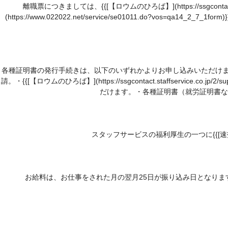
離職票につきましては、{{[【ロウムのひろば】](https://ssgcontact.s
(https://www.022022.net/service/se01011.do?vos=qa
各種証明書の発行手続きは、以下のいずれかよりお申し込みいただけます。・マイページにログ
請。・{{[【ロウムのひろば】](https://ssgcontact.staffservic
だけます。・各種証明書（就労証明書な
スタッフサービスの福利厚生の一つに{{[速払いサービス](ht
お給料は、お仕事をされた月の翌月25日が振り込み日となります。