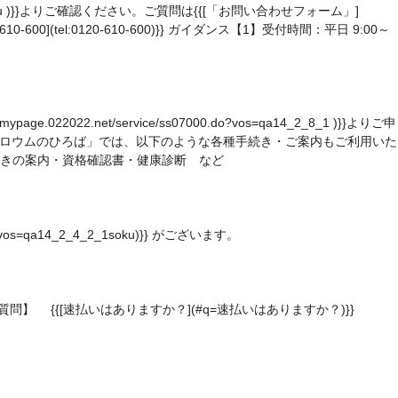
4_2_7_1roumu )}}よりご確認ください。ご質問は{{[「お問い合わせフォーム」]
610-600](tel:0120-610-600)}} ガイダンス【1】受付時間：平日 9:00～
et/service/ss07000.do?vos=qa14_2_8_1 )}}よりご申
mu )}}よりご申請。なお、「ロウムのひろば」では、以下のような各種手続き・ご案内もご利用いた
きの案内・資格確認書・健康診断 など
?vos=qa14_2_4_2_1soku)}} がございます。
 {{[速払いはありますか？](#q=速払いはありますか？)}}