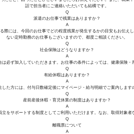
話で担当者にご連絡いただいても結構です。
Q
派遣のお仕事で残業はありますか？
A
る際には、今回のお仕事でどの程度残業が発生するかの目安もお伝えし
ない定時勤務のお仕事もございますので、都度ご相談ください。
Q
社会保険はどうなりますか？
A
合は必ず加入していただきます。お仕事の条件によっては、健康保険・
Q
有給休暇はありますか？
A
生した方には、付与日数確定後にマイページ・給与明細でご案内します
Q
産前産後休暇・育児休業の制度はありますか？
A
両立をサポートする制度としてご利用いただけます。なお、取得対象者
Q
離職票について
A