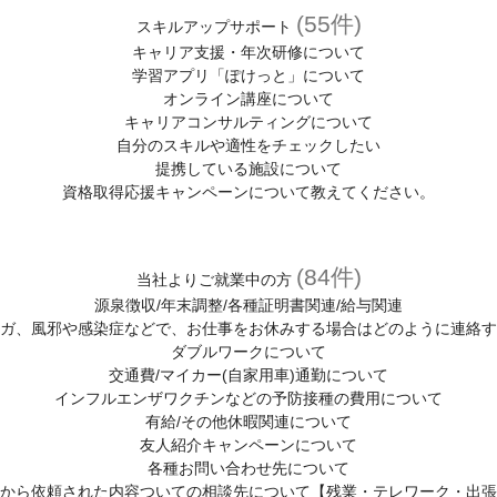
(55件)
スキルアップサポート
キャリア支援・年次研修について
学習アプリ「ぽけっと」について
オンライン講座について
キャリアコンサルティングについて
自分のスキルや適性をチェックしたい
提携している施設について
資格取得応援キャンペーンについて教えてください。
(84件)
当社よりご就業中の方
源泉徴収/年末調整/各種証明書関連/給与関連
ガ、風邪や感染症などで、お仕事をお休みする場合はどのように連絡す
ダブルワークについて
交通費/マイカー(自家用車)通勤について
インフルエンザワクチンなどの予防接種の費用について
有給/その他休暇関連について
友人紹介キャンペーンについて
各種お問い合わせ先について
から依頼された内容ついての相談先について【残業・テレワーク・出張