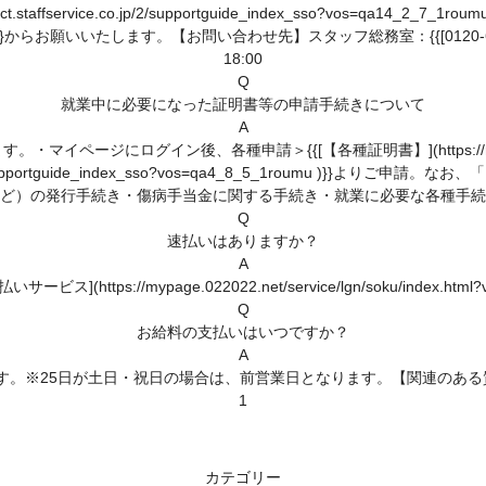
taffservice.co.jp/2/supportguide_index_sso?vos=qa1
14_2_7_1form)}}からお願いいたします。【お問い合わせ先】スタッフ総務室：{{[0120-
18:00
Q
就業中に必要になった証明書等の申請手続きについて
A
イン後、各種申請＞{{[【各種証明書】](https://mypage.022022.n
e.co.jp/2/supportguide_index_sso?vos=qa4_8_5_1rou
ど）の発行手続き・傷病手当金に関する手続き・就業に必要な各種手続
Q
速払いはありますか？
A
tps://mypage.022022.net/service/lgn/soku/index.html
Q
お給料の支払いはいつですか？
A
※25日が土日・祝日の場合は、前営業日となります。【関連のある質問】
1
カテゴリー