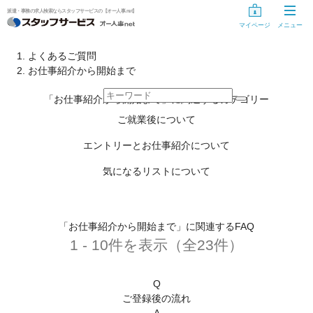
派遣・事務の求人検索ならスタッフサービスの【オー人事.net】
マイページ
メニュー
お仕事探し
よくあるご質問
お仕事紹介から開始まで
お仕事を探す
「お仕事紹介から開始まで」に関連するカテゴリー
気になるリスト
ご就業後について
未登録の方
エントリーとお仕事紹介について
スタッフサービスに登録する
気になるリストについて
登録手続き中の方
「お仕事紹介から開始まで」に関連するFAQ
情報入力の開始・再開
1 - 10件を表示（全23件）
登録手続きのキャンセル
Q
登録手続き用ID・パスワードを忘れた方、変更する方へ
ご登録後の流れ