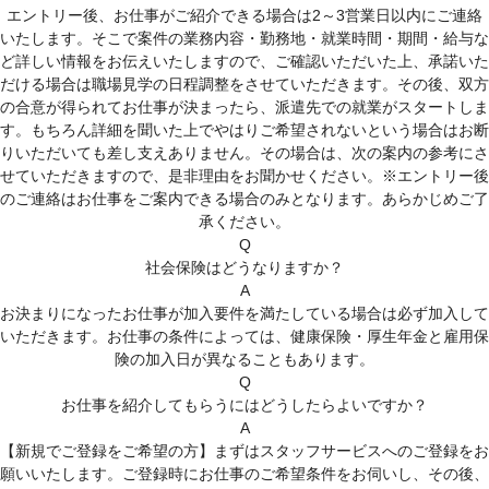
スキルアップサポート
エントリー後、お仕事がご紹介できる場合は2～3営業日以内にご連絡
いたします。そこで案件の業務内容・勤務地・就業時間・期間・給与な
各種相談窓口
ど詳しい情報をお伝えいたしますので、ご確認いただいた上、承諾いた
(キャリア、メンタル、お仕事中、ハラスメントの悩み)
だける場合は職場見学の日程調整をさせていただきます。その後、双方
の合意が得られてお仕事が決まったら、派遣先での就業がスタートしま
紹介予定派遣について
す。もちろん詳細を聞いた上でやはりご希望されないという場合はお断
りいただいても差し支えありません。その場合は、次の案内の参考にさ
人材派遣について
せていただきますので、是非理由をお聞かせください。※エントリー後
のご連絡はお仕事をご案内できる場合のみとなります。あらかじめご了
人材派遣のしくみ
承ください。
人材派遣のメリット
Q
社会保険はどうなりますか？
A
お決まりになったお仕事が加入要件を満たしている場合は必ず加入して
いただきます。お仕事の条件によっては、健康保険・厚生年金と雇用保
険の加入日が異なることもあります。
Q
お仕事を紹介してもらうにはどうしたらよいですか？
A
【新規でご登録をご希望の方】まずはスタッフサービスへのご登録をお
願いいたします。ご登録時にお仕事のご希望条件をお伺いし、その後、