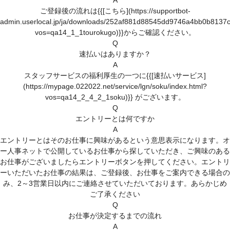
A
登録がお済みの方
ご登録後の流れは{{[こちら](https://supportbot-
admin.userlocal.jp/ja/downloads/252af881d88545dd9746a4bb0b8137c
マイページはこちら
vos=qa14_1_1tourokugo)}}からご確認ください。
Q
ユーザーID・パスワードを忘れた方へ
速払いはありますか？
A
スタッフサービスの福利厚生の一つに{{[速払いサービス]
登録スタッフ限定！マイページとは？
(https://mypage.022022.net/service/lgn/soku/index.html?
vos=qa14_2_4_2_1soku)}} がございます。
お役立ち情報
Q
エントリーとは何ですか
お友達紹介キャンペーン
A
わたしらしく働くヒントが見つかるコラム
エントリーとはそのお仕事に興味があるという意思表示になります。オ
ー人事ネットで公開しているお仕事から探していただき、ご興味のある
スタッフサービスについて
お仕事がございましたらエントリーボタンを押してください。エントリ
ーいただいたお仕事の結果は、ご登録後、お仕事をご案内できる場合の
スタッフサービスの安心サポート
み、2～3営業日以内にご連絡させていただいております。あらかじめ
ご了承ください
福利厚生
Q
(有給休暇、定期健診、保険)
お仕事が決定するまでの流れ
A