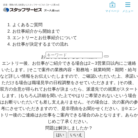
派遣・事務の求人検索ならスタッフサービスの【オー人事.net】
マイページ
メニュー
お仕事探し
よくあるご質問
お仕事紹介から開始まで
お仕事を探す
エントリーとお仕事紹介について
お仕事が決定するまでの流れ
気になるリスト
お仕事が決定するまでの流れ
未登録の方
エントリー後、お仕事がご紹介できる場合は2～3営業日以内にご連絡
いたします。|そこで案件の業務内容・勤務地・就業時間・期間・給与
スタッフサービスに登録する
など詳しい情報をお伝えいたしますので、ご確認いただいた上、承諾い
ただける場合は職場見学の日程調整をさせていただきます。|その後、
登録手続き中の方
双方の合意が得られてお仕事が決まったら、派遣先での就業がスタート
します。|もちろん詳細を聞いた上でやはりご希望されないという場合
情報入力の開始・再開
はお断りいただいても差し支えありません。その場合は、次の案内の参
考にさせていただきますので、是非理由をお聞かせください。||※エン
トリー後のご連絡はお仕事をご案内できる場合のみとなります。あらか
登録手続きのキャンセル
じめご了承ください。
問題は解決しましたか？
登録手続き用ID・パスワードを忘れた方、変更する方へ
はい
いいえ