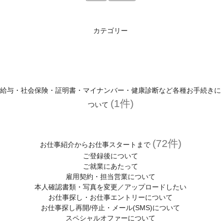
登録がお済みの方
マイページはこちら
カテゴリー
ユーザーID・パスワードを忘れた方へ
登録スタッフ限定！マイページとは？
給与・社会保険・証明書・マイナンバー・健康診断など各種お手続きに
お役立ち情報
(1件)
ついて
お友達紹介キャンペーン
わたしらしく働くヒントが見つかるコラム
(72件)
お仕事紹介からお仕事スタートまで
スタッフサービスについて
ご登録後について
ご就業にあたって
スタッフサービスの安心サポート
雇用契約・担当営業について
本人確認書類・写真を変更／アップロードしたい
福利厚生
お仕事探し・お仕事エントリーについて
(有給休暇、定期健診、保険)
お仕事探し再開/停止・メール(SMS)について
スペシャルオファーについて