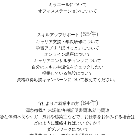
スキルアップサポート
ミラエールについて
オフィスステーションについて
各種相談窓口
(キャリア、メンタル、お仕事中、ハラスメントの悩み)
紹介予定派遣について
(55件)
スキルアップサポート
キャリア支援・年次研修について
人材派遣について
学習アプリ「ぽけっと」について
オンライン講座について
人材派遣のしくみ
キャリアコンサルティングについて
人材派遣のメリット
自分のスキルや適性をチェックしたい
提携している施設について
資格取得応援キャンペーンについて教えてください。
(84件)
当社よりご就業中の方
源泉徴収/年末調整/各種証明書関連/給与関連
急な体調不良やケガ、風邪や感染症などで、お仕事をお休みする場合は
どのように連絡すればよいですか？
ダブルワークについて