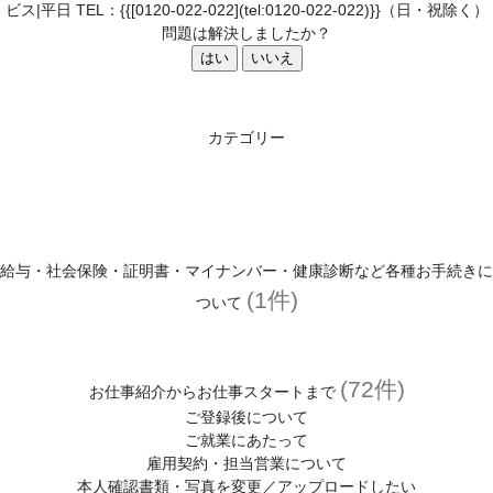
ビス|平日 TEL：{{[0120-022-022](tel:0120-022-022)}}（日・祝除く）
登録がお済みの方
問題は解決しましたか？
はい
いいえ
マイページはこちら
ユーザーID・パスワードを忘れた方へ
カテゴリー
登録スタッフ限定！マイページとは？
お役立ち情報
お友達紹介キャンペーン
給与・社会保険・証明書・マイナンバー・健康診断など各種お手続きに
(1件)
わたしらしく働くヒントが見つかるコラム
ついて
スタッフサービスについて
(72件)
スタッフサービスの安心サポート
お仕事紹介からお仕事スタートまで
ご登録後について
福利厚生
ご就業にあたって
(有給休暇、定期健診、保険)
雇用契約・担当営業について
本人確認書類・写真を変更／アップロードしたい