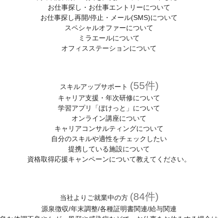
スキルアップサポート
お仕事探し・お仕事エントリーについて
お仕事探し再開/停止・メール(SMS)について
各種相談窓口
スペシャルオファーについて
(キャリア、メンタル、お仕事中、ハラスメントの悩み)
ミラエールについて
オフィスステーションについて
紹介予定派遣について
人材派遣について
(55件)
スキルアップサポート
人材派遣のしくみ
キャリア支援・年次研修について
人材派遣のメリット
学習アプリ「ぽけっと」について
オンライン講座について
キャリアコンサルティングについて
自分のスキルや適性をチェックしたい
提携している施設について
資格取得応援キャンペーンについて教えてください。
(84件)
当社よりご就業中の方
源泉徴収/年末調整/各種証明書関連/給与関連