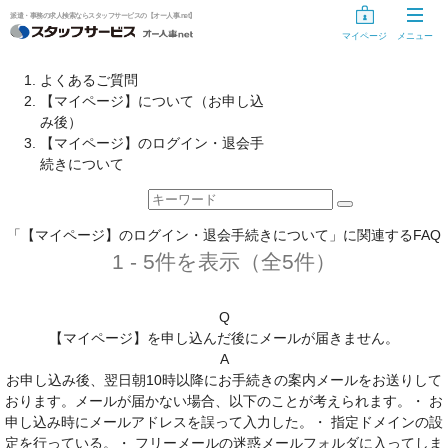
派遣・事務の求人検索ならスタッフサービスの【オー人事.net】
マイページ
メニュー
お仕事探し
よくあるご質問
【マイページ】について（お申し込
お仕事を探す
み後）
【マイページ】のログイン・退会手
気になるリスト
続きについて
未登録の方
「【マイページ】のログイン・退会手続きについて」に関連するFAQ
スタッフサービスに登録する
1 - 5件を表示（全5件）
登録手続き中の方
Q
情報入力の開始・再開
【マイページ】を申し込んだ後にメールが届きません。
A
登録手続きのキャンセル
お申し込み後、翌日朝10時以降にお手続きの案内メールをお送りして
おります。メールが届かない場合、以下のことが考えられます。・ お
登録手続き用ID・パスワードを忘れた方、変更する方へ
申し込み時にメールアドレスを誤って入力した。・ 指定ドメインの設
定を行っている。・ フリーメールの迷惑メールフォルダに入ってしま