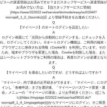
スキルアップサポート
ビスへの派遣登録はお済みですか？まだスタッフサービスへ派遣登録が
お済みでない方は、【{{[スタッフサービスに登録]
各種相談窓口
(https://www.022022.net/service/do/mode/easy/sc01044?
(キャリア、メンタル、お仕事中、ハラスメントの悩み)
vos=qa8_1_2_1touroku)}}】より登録手続きをお進めください。
Q
紹介予定派遣について
【マイページ】のオートログインを設定したい
A
人材派遣について
ログイン画面にて「次回から自動的にログインする」にチェックを入
れ、ログインしてください。※オートログイン機能は、ご利用の端末・
人材派遣のしくみ
ブラウザごとに保存される情報（Cookie等）を利用しています。その
ため、端末やブラウザを変更した場合、Cookieを削除した場合、また
人材派遣のメリット
はシークレットブラウザをご利用の場合は、再度ログインが必要となり
ます。
Q
【マイページ】を退会したいのですが、どうすればよいですか？
A
「マイページ」内で退会のお手続きができます。「マイページ」にログ
インし「各種申請」タブを選択後、「マイページパスワード変更・退
会」メニューの「マイページの退会」よりお手続きください。{{[こち
ら](https://mypage.022022.net/user/sa09010.do?
vos=qa8_1_4_1mypagelogin)}}からマイページにログイン。※ご留意