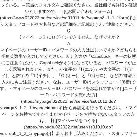
登録がお済みの方
っている。→該当のフォルダをご確認ください。当社側でも詳細を確認
いたしますので、→{{[お問い合わせフォーム]
マイページはこちら
(https://www.022022.net/service/se01011.do?vos=qa8_1_1_1form)}}よ
りスタッフコードやお名前などの詳細をご記載のうえご連絡ください。
Q
ユーザーID・パスワードを忘れた方へ
【マイページ】にログインできません。なぜですか？
A
登録スタッフ限定！マイページとは？
マイページのユーザーID・パスワードの入力は正しいですか？どちらも
半角英数字で入力してください。カナ入力や「CapsLock」キーの状態
お役立ち情報
にご注意ください。CapsLockがオンになっていると、パスワードが正
しく認識されません。また、小文字の「l (エル)」や大文字の「I (ア
お友達紹介キャンペーン
イ)」と数字の「1 (イチ)」、「O (オー)」と「0 (ゼロ)」などの間違い
入力にもご注意ください。なお、ユーザーIDはスタッフコード(8桁)で
わたしらしく働くヒントが見つかるコラム
す。・マイページのユーザーID・パスワードをお忘れですか？{{[ユーザ
ーID・パスワードを忘れた方]
スタッフサービスについて
(https://mypage.022022.net/service/ss01012.do?
vos=qa8_1_2_1mypageidpass)}}から再設定を行ってください。・マイ
スタッフサービスの安心サポート
ページをお持ちですか？まだマイページをお持ちでないスタッフの方
福利厚生
は、【{{[マイページをつくる]
(有給休暇、定期健診、保険)
(https://mypage.022022.net/user/ss01010.do?
vos=qa8_1_2_1mypage)}}】よりお申し込みください。・スタッフサー