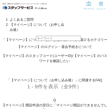
派遣・事務の求人検索ならスタッフサービスの【オー人事.net】
マイページ
メニュー
お仕事探し
よくあるご質問
【マイページ】について（お申し込
お仕事を探す
み後）
気になるリスト
「【マイページ】について（お申し込み後）」に関連するカテゴリー
【マイページ】のログイン・退会手続きについて
未登録の方
【マイページ】のスタッフコード(ユーザーID)/【マイページ】のパス
スタッフサービスに登録する
ワードを確認したい
登録手続き中の方
情報入力の開始・再開
「【マイページ】について（お申し込み後）」に関連するFAQ
1 - 9件を表示（全9件）
登録手続きのキャンセル
Q
登録手続き用ID・パスワードを忘れた方、変更する方へ
【マイページ】開設申請の翌日に「マイページ開設ができませんでし