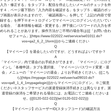
スキルアップサポート
入力・修正する」をタップ３．配信を停止したいメールのチェックを外
す４．ページ最下部の「入力内容を確認する」をタップ５．確認のポッ
各種相談窓口
プ画面が表示されますので、「確認画面へ」を押して「上記の内容で登
(キャリア、メンタル、お仕事中、ハラスメントの悩み)
録する」を押下※オートログインでマイページにログインいただいてい
紹介予定派遣について
る場合、「基本情報を確認・変更する」押下後にパスワードの入力を求
められることがあります。操作方法がご不明の場合等は{{[「お問い合わ
人材派遣について
せフォーム」](https://www.022022.net/service/se01011.do?
vos=qa2_6_2_1form)}}からご連絡ください
人材派遣のしくみ
Q
【マイページ】を退会したいのですが、どうすればよいですか？
人材派遣のメリット
A
「マイページ」内で退会のお手続きができます。「マイページ」にログ
インし「各種申請」タブを選択後、「マイページパスワード変更・退
会」メニューの「マイページの退会」よりお手続きください。{{[こち
ら](https://mypage.022022.net/user/sa09010.do?
vos=qa8_1_4_1mypagelogin)}}からマイページにログイン。※ご留意
ください※スタッフサービスの派遣登録抹消手続きとは異なります。派
遣登録の抹消をご希望される場合には、お電話にてご連絡くださいま
せ。{{[0120-022-022](tel:0120-022-022)}}
Q
【マイページ】のユーザーID(スタッフコード)の確認方法