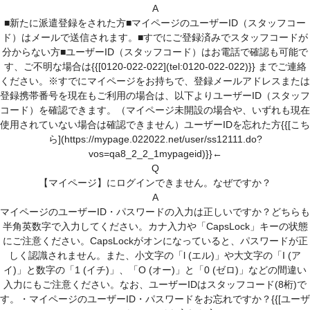
A
■新たに派遣登録をされた方■マイページのユーザーID（スタッフコー
ド）はメールで送信されます。■すでにご登録済みでスタッフコードが
分からない方■ユーザーID（スタッフコード）はお電話で確認も可能で
す、ご不明な場合は{{[0120-022-022](tel:0120-022-022)}} までご連絡
ください。※すでにマイページをお持ちで、登録メールアドレスまたは
登録携帯番号を現在もご利用の場合は、以下よりユーザーID（スタッフ
コード）を確認できます。（マイページ未開設の場合や、いずれも現在
使用されていない場合は確認できません）ユーザーIDを忘れた方{{[こち
ら](https://mypage.022022.net/user/ss12111.do?
vos=qa8_2_2_1mypageid)}}←
Q
【マイページ】にログインできません。なぜですか？
A
マイページのユーザーID・パスワードの入力は正しいですか？どちらも
半角英数字で入力してください。カナ入力や「CapsLock」キーの状態
にご注意ください。CapsLockがオンになっていると、パスワードが正
しく認識されません。また、小文字の「l (エル)」や大文字の「I (ア
イ)」と数字の「1 (イチ)」、「O (オー)」と「0 (ゼロ)」などの間違い
入力にもご注意ください。なお、ユーザーIDはスタッフコード(8桁)で
す。・マイページのユーザーID・パスワードをお忘れですか？{{[ユーザ