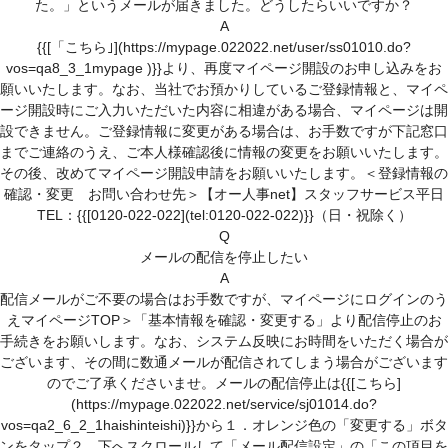
た。」というメールが届きました。どうしたらいいですか？
登録がお済みの方
A
{{[「こちら｣](https://mypage.022022.net/user/ss01010.do?
マイページはこちら
vos=qa8_3_1mypage )}}より、再度マイページ開設のお申し込みをお
願いいたします。なお、当社でお預かりしているご登録情報と、マイペ
ユーザーID・パスワードを忘れた方へ
ージ開設時にご入力いただいた内容に相違がある場合、マイページは開
設できません。ご登録情報に変更がある場合は、お手数ですが下記窓口
登録スタッフ限定！マイページとは？
までご連絡のうえ、ご本人様確認後に情報の変更をお願いいたします。
その後、改めてマイページ開設申請をお願いいたします。＜登録情報の
お役立ち情報
確認・変更 お問い合わせ先＞【オー人事net】スタッフサービス平日
TEL：{{[0120-022-022](tel:0120-022-022)}}（日・祝除く）
お友達紹介キャンペーン
Q
メールの配信を停止したい
わたしらしく働くヒントが見つかるコラム
A
配信メールがご不要の場合はお手数ですが、マイページにログインのう
スタッフサービスについて
えマイページTOP＞「基本情報を確認・変更する」より配信停止のお
手続きをお願いします。なお、システム反映にお時間をいただく場合が
スタッフサービスの安心サポート
ございます、その間に数通メールが配信されてしまう場合がございます
のでご了承くださいませ。メールの配信停止は{{[こちら]
福利厚生
(https://mypage.022022.net/service/sj01014.do?
(有給休暇、定期健診、保険)
vos=qa2_6_2_1haishinteishi)}}から１．オレンジ色の「変更する」ボタ
ンをタップ２．下へスクロールして「メール配信設定」の「この項目を