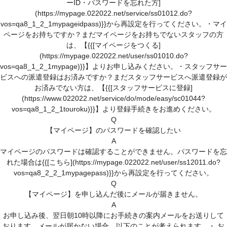
ーID・パスワードを忘れた方]
(https://mypage.022022.net/service/ss01012.do?
vos=qa8_1_2_1mypageidpass)}}から再設定を行ってください。・マイ
ページをお持ちですか？まだマイページをお持ちでないスタッフの方
は、【{{[マイページをつくる]
(https://mypage.022022.net/user/ss01010.do?
vos=qa8_1_2_1mypage)}}】よりお申し込みください。・スタッフサー
ビスへの派遣登録はお済みですか？まだスタッフサービスへ派遣登録が
お済みでない方は、【{{[スタッフサービスに登録]
(https://www.022022.net/service/do/mode/easy/sc01044?
vos=qa8_1_2_1touroku)}}】より登録手続きをお進めください。
Q
【マイページ】のパスワードを確認したい
A
マイページのパスワードは確認することができません。パスワードを忘
れた場合は{{[こちら](https://mypage.022022.net/user/ss12011.do?
vos=qa8_2_2_1mypagepass)}}から再設定を行ってください。
Q
【マイページ】を申し込んだ後にメールが届きません。
A
お申し込み後、翌日朝10時以降にお手続きの案内メールをお送りして
おります。メールが届かない場合、以下のことが考えられます。・ お