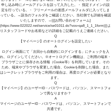
申し込み時にメールアドレスを誤って入力した。・ 指定ドメインの設
定を行っている。・ フリーメールの迷惑メールフォルダに入ってしま
っている。→該当のフォルダをご確認ください。当社側でも詳細を確認
いたしますので、→{{[お問い合わせフォーム]
(https://www.022022.net/service/se01011.do?vos=qa8_1_1_1form)}}よ
りスタッフコードやお名前などの詳細をご記載のうえご連絡ください。
Q
【マイページ】のオートログインを設定したい
A
ログイン画面にて「次回から自動的にログインする」にチェックを入
れ、ログインしてください。※オートログイン機能は、ご利用の端末・
ブラウザごとに保存される情報（Cookie等）を利用しています。その
ため、端末やブラウザを変更した場合、Cookieを削除した場合、また
はシークレットブラウザをご利用の場合は、再度ログインが必要となり
ます。
Q
【マイページ】のユーザーID・パスワードは、パソコン、スマートフォ
ンで異なりますか？
A
マイページのユーザーID・パスワードは、パソコン、スマートフォンで
共通です。