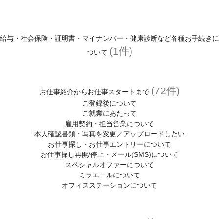
登録がお済みの方
マイページはこちら
給与・社会保険・証明書・マイナンバー・健康診断など各種お手続きに
(1件)
ユーザーID・パスワードを忘れた方へ
ついて
登録スタッフ限定！マイページとは？
(72件)
お仕事紹介からお仕事スタートまで
お役立ち情報
ご登録後について
お友達紹介キャンペーン
ご就業にあたって
雇用契約・担当営業について
わたしらしく働くヒントが見つかるコラム
本人確認書類・写真を変更／アップロードしたい
お仕事探し・お仕事エントリーについて
スタッフサービスについて
お仕事探し再開/停止・メール(SMS)について
スペシャルオファーについて
スタッフサービスの安心サポート
ミラエールについて
オフィスステーションについて
福利厚生
(有給休暇、定期健診、保険)