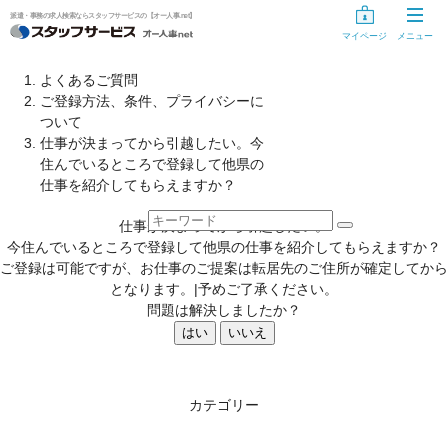
派遣・事務の求人検索ならスタッフサービスの【オー人事.net】
マイページ
メニュー
お仕事探し
よくあるご質問
ご登録方法、条件、プライバシーに
お仕事を探す
ついて
仕事が決まってから引越したい。今
気になるリスト
住んでいるところで登録して他県の
仕事を紹介してもらえますか？
未登録の方
仕事が決まってから引越したい。
スタッフサービスに登録する
今住んでいるところで登録して他県の仕事を紹介してもらえますか？
ご登録は可能ですが、お仕事のご提案は転居先のご住所が確定してから
登録手続き中の方
となります。|予めご了承ください。
問題は解決しましたか？
情報入力の開始・再開
はい
いいえ
登録手続きのキャンセル
カテゴリー
登録手続き用ID・パスワードを忘れた方、変更する方へ