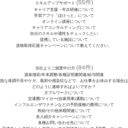
スキルアップサポート
(55件)
スキルアップサポート
キャリア支援・年次研修について
各種相談窓口
学習アプリ「ぽけっと」について
(キャリア、メンタル、お仕事中、ハラスメントの悩み)
オンライン講座について
キャリアコンサルティングについて
紹介予定派遣について
自分のスキルや適性をチェックしたい
提携している施設について
人材派遣について
資格取得応援キャンペーンについて教えてください。
人材派遣のしくみ
人材派遣のメリット
(84件)
当社よりご就業中の方
源泉徴収/年末調整/各種証明書関連/給与関連
急な体調不良やケガ、風邪や感染症などで、お仕事をお休みする場合は
どのように連絡すればよいですか？
ダブルワークについて
交通費/マイカー(自家用車)通勤について
インフルエンザワクチンなどの予防接種の費用について
有給/その他休暇関連について
友人紹介キャンペーンについて
各種お問い合わせ先について