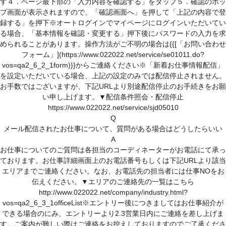
す４．ページ最下部の「入力内容を確認する」をタップ５．確認のポッ
スキルアップサポート
プ画面が表示されますので、「確認画面へ」を押して「上記の内容で登
各種相談窓口
録する」を押下※オートログインでマイページにログインいただいてい
(キャリア、メンタル、お仕事中、ハラスメントの悩み)
る場合、「基本情報を確認・変更する」押下後にパスワードの入力を求
められることがあります。操作方法がご不明の場合は{{[「お問い合わせ
紹介予定派遣について
フォーム」](https://www.022022.net/service/se01011.do?
vos=qa2_6_2_1form)}}からご連絡ください※「新着お仕事情報配信」
人材派遣について
を設定いただいている場合、上記の設定のみでは配信停止されません。
お手数ではございますが、下記URLより別途配信停止のお手続きをお願
人材派遣のしくみ
い申し上げます。▼配信条件照会・配信停止
https://www.022022.net/service/sjd05010
人材派遣のメリット
Q
メール配信されたお仕事について、質問がある場合はどうしたらいい
A
お仕事についてのご質問は各担当のコーディネーターがお電話にて承っ
ております。お仕事詳細画面上のお電話番号もしくは下記URLより該当
エリアまでご連絡ください。なお、お電話先の担当者には仕事NOをお
伝えください。▼エリアのご連絡先の一覧はこちら
http://www.022022.net/company/industry.html?
vos=qa2_6_3_1officeList※エントリー後につきましてはお仕事紹介が
できる場合のにみ、エントリーより2.3営業日内にご連絡を差し上げま
す。ご案内が難しい際はご連絡をお控えしておりますのでご了承くださ