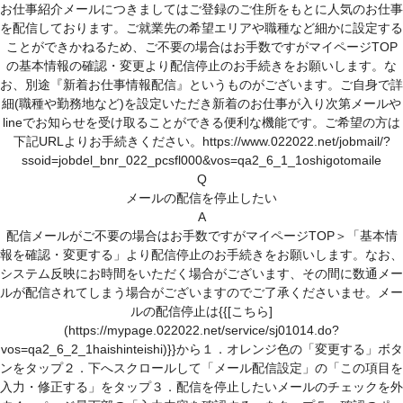
お仕事紹介メールにつきましてはご登録のご住所をもとに人気のお仕事
登録がお済みの方
を配信しております。ご就業先の希望エリアや職種など細かに設定する
ことができかねるため、ご不要の場合はお手数ですがマイページTOP
マイページはこちら
の基本情報の確認・変更より配信停止のお手続きをお願いします。な
お、別途『新着お仕事情報配信』というものがございます。ご自身で詳
ユーザーID・パスワードを忘れた方へ
細(職種や勤務地など)を設定いただき新着のお仕事が入り次第メールや
lineでお知らせを受け取ることができる便利な機能です。ご希望の方は
登録スタッフ限定！マイページとは？
下記URLよりお手続きください。https://www.022022.net/jobmail/?
ssoid=jobdel_bnr_022_pcsfl000&vos=qa2_6_1_1oshigotomaile
お役立ち情報
Q
メールの配信を停止したい
お友達紹介キャンペーン
A
配信メールがご不要の場合はお手数ですがマイページTOP＞「基本情
わたしらしく働くヒントが見つかるコラム
報を確認・変更する」より配信停止のお手続きをお願いします。なお、
システム反映にお時間をいただく場合がございます、その間に数通メー
スタッフサービスについて
ルが配信されてしまう場合がございますのでご了承くださいませ。メー
ルの配信停止は{{[こちら]
スタッフサービスの安心サポート
(https://mypage.022022.net/service/sj01014.do?
vos=qa2_6_2_1haishinteishi)}}から１．オレンジ色の「変更する」ボタ
福利厚生
ンをタップ２．下へスクロールして「メール配信設定」の「この項目を
(有給休暇、定期健診、保険)
入力・修正する」をタップ３．配信を停止したいメールのチェックを外