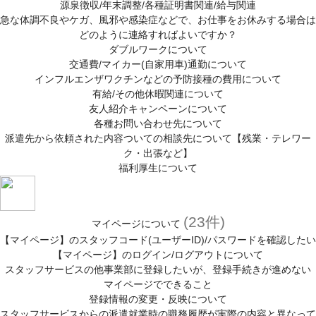
源泉徴収/年末調整/各種証明書関連/給与関連
急な体調不良やケガ、風邪や感染症などで、お仕事をお休みする場合は
どのように連絡すればよいですか？
ダブルワークについて
交通費/マイカー(自家用車)通勤について
インフルエンザワクチンなどの予防接種の費用について
有給/その他休暇関連について
友人紹介キャンペーンについて
各種お問い合わせ先について
派遣先から依頼された内容ついての相談先について【残業・テレワー
ク・出張など】
福利厚生について
(23件)
マイページについて
【マイページ】のスタッフコード(ユーザーID)/パスワードを確認したい
【マイページ】のログイン/ログアウトについて
スタッフサービスの他事業部に登録したいが、登録手続きが進めない
マイページでできること
登録情報の変更・反映について
スタッフサービスからの派遣就業時の職務履歴が実際の内容と異なって