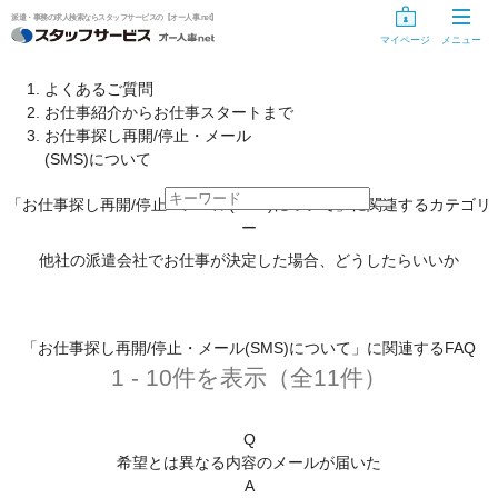
派遣・事務の求人検索ならスタッフサービスの【オー人事.net】
マイページ
メニュー
お仕事探し
よくあるご質問
お仕事紹介からお仕事スタートまで
お仕事を探す
お仕事探し再開/停止・メール
(SMS)について
気になるリスト
「お仕事探し再開/停止・メール(SMS)について」に関連するカテゴリ
未登録の方
ー
他社の派遣会社でお仕事が決定した場合、どうしたらいいか
スタッフサービスに登録する
登録手続き中の方
「お仕事探し再開/停止・メール(SMS)について」に関連するFAQ
情報入力の開始・再開
1 - 10件を表示（全11件）
登録手続きのキャンセル
Q
希望とは異なる内容のメールが届いた
登録手続き用ID・パスワードを忘れた方、変更する方へ
A