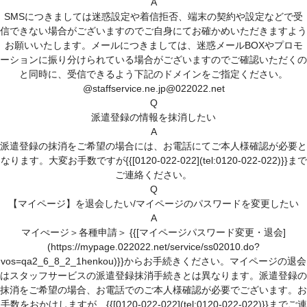
A
SMSにつきましては迷惑設定や着信拒否、端末の契約や設定などで受
信できない場合がございますのでご自身にてお確かめいただきますよう
お願いいたします。メールにつきましては、迷惑メールBOXやプロモ
ーションに振り分けられている場合がございますのでご確認いただくの
と同時に、受信できるよう下記のドメインをご指定ください。
@staffservice.ne.jp@022022.net
Q
派遣登録の情報を抹消したい
A
派遣登録の抹消をご希望の場合には、お電話にてご本人様確認が必要と
なります。大変お手数ですが{{[0120-022-022](tel:0120-022-022)}}まで
ご連絡ください。
Q
【マイページ】を退会したい/マイページのパスワードを変更したい
A
マイぺージ＞各種申請＞ {{[マイページパスワード変更・退会]
(https://mypage.022022.net/service/ss02010.do?
vos=qa2_6_8_2_1henkou)}}からお手続きください。マイページの退会
はスタッフサービスの派遣登録抹消手続きとは異なります。派遣登録の
抹消をご希望の場合、お電話でのご本人様確認が必要でございます。お
手数をおかけしますが、{{[0120-022-022](tel:0120-022-022)}}までご連