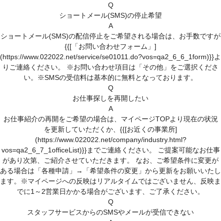
Q
ショートメール(SMS)の停止希望
A
ショートメール(SMS)の配信停止をご希望される場合は、お手数ですが
{{[「お問い合わせフォーム」]
(https://www.022022.net/service/se01011.do?vos=qa2_6_6_1form)}}よ
りご連絡ください。 ※お問い合わせ項目は「その他」をご選択くださ
い。※SMSの受信料は基本的に無料となっております。
Q
お仕事探しを再開したい
A
お仕事紹介の再開をご希望の場合は、マイページTOPより現在の状況
を更新していただくか、{{[お近くの事業所]
(https://www.022022.net/company/industry.html?
vos=qa2_6_7_1officeList)}}までご連絡ください。 ご提案可能なお仕事
があり次第、ご紹介させていただきます。 なお、ご希望条件に変更が
ある場合は「各種申請」→「希望条件の変更」から更新をお願いいたし
ます。※マイページへの反映はリアルタイムではございません、反映ま
でに1～2営業日かかる場合がございます、ご了承ください。
Q
スタッフサービスからのSMSやメールが受信できない