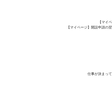
【マイペ
【マイページ】開設申請の翌
仕事が決まって