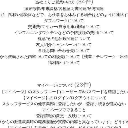
(84件)
当社よりご就業中の方
源泉徴収/年末調整/各種証明書関連/給与関連
ガ、風邪や感染症などで、お仕事をお休みする場合はどのように連絡す
ダブルワークについて
交通費/マイカー(自家用車)通勤について
インフルエンザワクチンなどの予防接種の費用について
有給/その他休暇関連について
友人紹介キャンペーンについて
各種お問い合わせ先について
から依頼された内容ついての相談先について【残業・テレワーク・出張
福利厚生について
(23件)
マイページについて
【マイページ】のスタッフコード(ユーザーID)/パスワードを確認したい
【マイページ】のログイン/ログアウトについて
スタッフサービスの他事業部に登録したいが、登録手続きが進めない
マイページでできること
登録情報の変更・反映について
スからの派遣就業時の職務履歴が実際の内容と異なっています。どうす
【マイページ】を退会したいのですが、どうすればよいですか？