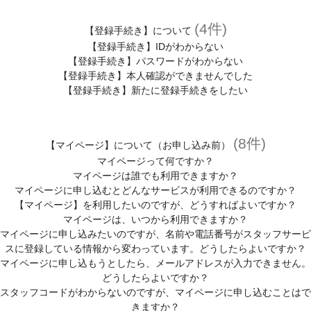
登録がお済みの方
(4件)
【登録手続き】について
マイページはこちら
【登録手続き】IDがわからない
【登録手続き】パスワードがわからない
ユーザーID・パスワードを忘れた方へ
【登録手続き】本人確認ができませんでした
【登録手続き】新たに登録手続きをしたい
登録スタッフ限定！マイページとは？
お役立ち情報
(8件)
【マイページ】について（お申し込み前）
お友達紹介キャンペーン
マイページって何ですか？
マイページは誰でも利用できますか？
わたしらしく働くヒントが見つかるコラム
マイページに申し込むとどんなサービスが利用できるのですか？
【マイページ】を利用したいのですが、どうすればよいですか？
スタッフサービスについて
マイページは、いつから利用できますか？
マイページに申し込みたいのですが、名前や電話番号がスタッフサービ
スタッフサービスの安心サポート
スに登録している情報から変わっています。どうしたらよいですか？
マイページに申し込もうとしたら、メールアドレスが入力できません。
福利厚生
どうしたらよいですか？
(有給休暇、定期健診、保険)
スタッフコードがわからないのですが、マイページに申し込むことはで
きますか？