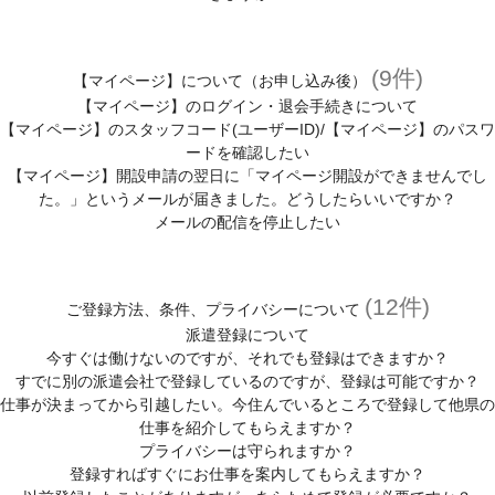
スキルアップサポート
各種相談窓口
(キャリア、メンタル、お仕事中、ハラスメントの悩み)
(9件)
【マイページ】について（お申し込み後）
【マイページ】のログイン・退会手続きについて
紹介予定派遣について
【マイページ】のスタッフコード(ユーザーID)/【マイページ】のパスワ
ードを確認したい
人材派遣について
【マイページ】開設申請の翌日に「マイページ開設ができませんでし
た。」というメールが届きました。どうしたらいいですか？
人材派遣のしくみ
メールの配信を停止したい
人材派遣のメリット
(12件)
ご登録方法、条件、プライバシーについて
派遣登録について
今すぐは働けないのですが、それでも登録はできますか？
すでに別の派遣会社で登録しているのですが、登録は可能ですか？
仕事が決まってから引越したい。今住んでいるところで登録して他県の
仕事を紹介してもらえますか？
プライバシーは守られますか？
登録すればすぐにお仕事を案内してもらえますか？