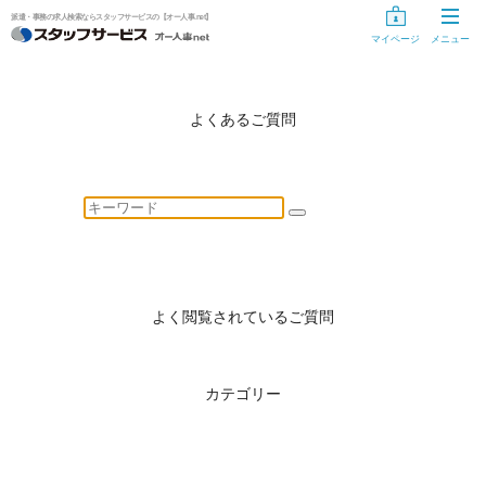
派遣・事務の求人検索ならスタッフサービスの【オー人事.net】
マイページ
メニュー
お仕事探し
お仕事を探す
よくあるご質問
気になるリスト
未登録の方
スタッフサービスに登録する
登録手続き中の方
よく閲覧されているご質問
情報入力の開始・再開
カテゴリー
登録手続きのキャンセル
登録手続き用ID・パスワードを忘れた方、変更する方へ